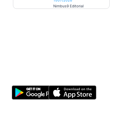
11/07/2026
Nimbus9 Editorial
All-in-One
Properti Manajemen System
Download Nimbus9 melalui: