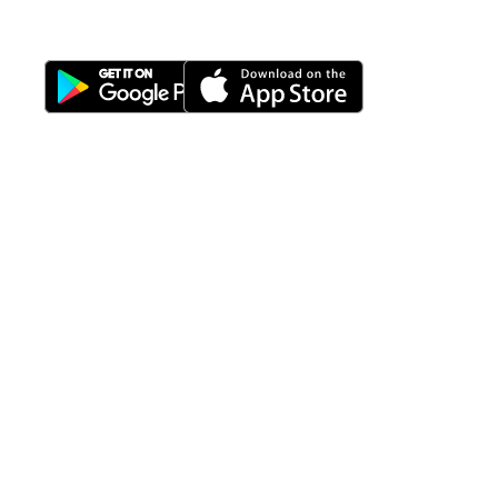
Download Nimbus9 melalui:
Fitur
Solusi
Resources
Hubungi
Building
F.A.Q
Bisnis
Kami
Management
Gedung
support@nimbus9.tech
Apartemen
Help
Tenant
Center
021 29619712
Management
Gedung
Perkantoran
Blog
0819 5808 0006
HRD
Gedung
Sitemap
Vinilon Building
Accounting
Mall
Jl. Raden Saleh No 13-17