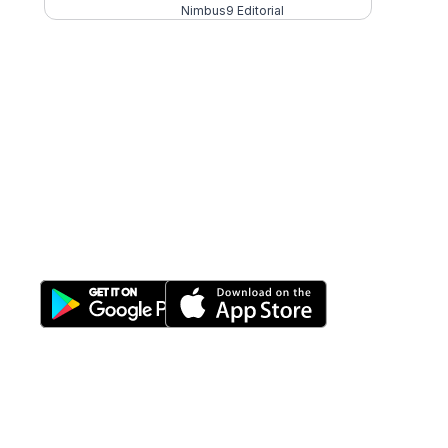
Nimbus9 Editorial
All-in-One
Properti Manajemen System
Download Nimbus9 melalui:
Fitur
Solusi
Resources
Hubungi