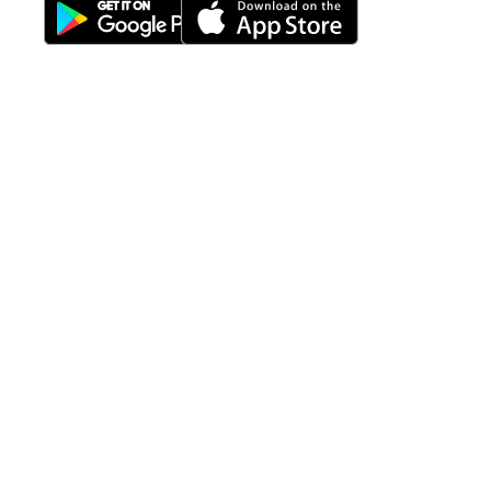
Fitur
Solusi
Resources
Hubungi
Building
F.A.Q
Bisnis
Kami
Management
Gedung
support@nimbus9.tech
Apartemen
Help
Tenant
Center
021 29619712
Management
Gedung
Perkantoran
Blog
0819 5808 0006
HRD
Gedung
Sitemap
Vinilon Building
Accounting
Mall
Jl. Raden Saleh No 13-17
Perumahan