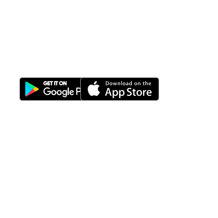
All-in-One
Properti Manajemen System
Download Nimbus9 melalui:
Fitur
Solusi
Resources
Hubungi
Building
F.A.Q
Bisnis
Kami
Management
Gedung
support@nimbus9.tech
Apartemen
Help
Tenant
Center
021 29619712
Management
Gedung
Perkantoran
Blog