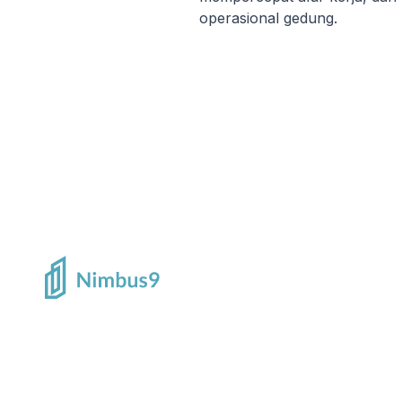
operasional gedung.
Saatnya Mengelola Op
Gedung dengan Lebih
Optimalkan seluruh aktivitas operasional gedu