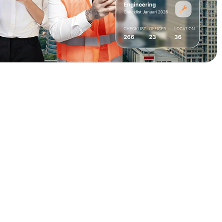
rces
Hubungi Kami
support@nimbus9.tech