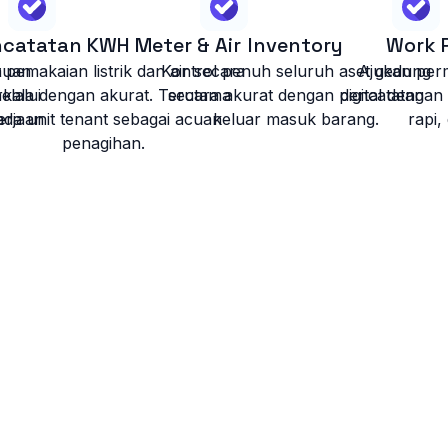
catatan KWH Meter & Air
Inventory
Work 
muan
 pemakaian listrik dan air secara
Kontrol penuh seluruh aset gedung
Ajukan per
elalui
rkala dengan akurat. Terutama
secara akurat dengan pencatatan
digital dengan
erjaan
ada unit tenant sebagai acuan
keluar masuk barang.
rapi,
penagihan.