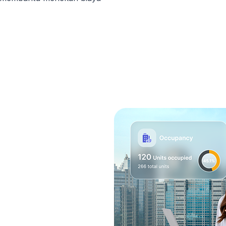
erasional
 Mudah
ng dalam satu