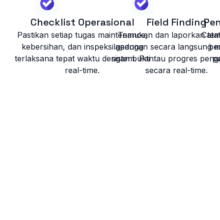
Checklist Operasional
Field Finding
Pen
Pastikan setiap tugas maintenance,
Temukan dan laporkan te
Catat
kebersihan, dan inspeksi gedung
lapangan secara langsung m
be
terlaksana tepat waktu dengan bukti
sistem. Pantau progres peng
p
real-time.
secara real-time.