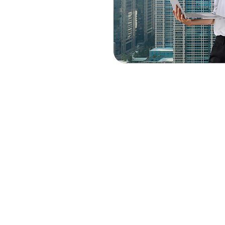
Solusi Bisnis
Resou
ding Management
Gedung Apartemen
F.A.Q