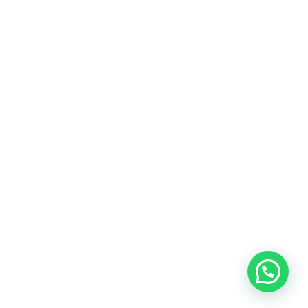
rces
Hubungi Kami
support@nimbus9.tech
enter
021 29619712
0819 5808 0006
ap
Vinilon Building
Jl. Raden Saleh No 13-17