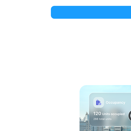
men System
h bersama Nimbus9.