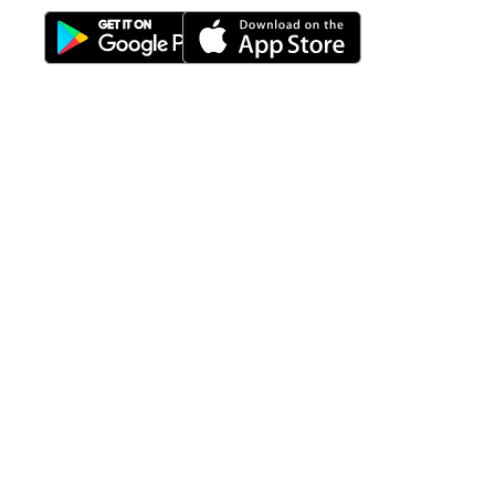
Download Nimbus9 melalui:
Fitur
Solusi
Resources
Hubungi
Building
F.A.Q
Bisnis
Kami
Management
Gedung
support@nimbus9.tech
Apartemen
Help
Tenant
Center
021 29619712
Management
Gedung
Perkantoran
Blog
0819 5808 0006
HRD
Gedung
Sitemap
Vinilon Building
Accounting
Mall
Jl. Raden Saleh No 13-17
Perumahan