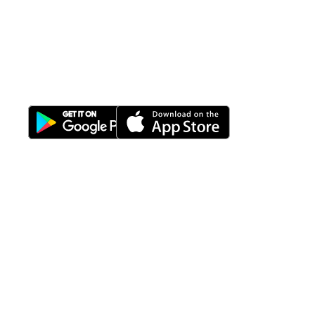
All-in-One
Properti Manajemen System
Download Nimbus9 melalui:
Fitur
Solusi
Resources
Hubungi
Building
F.A.Q
Bisnis
Kami
Management
Gedung
support@nimbus9.tech
Apartemen
Help
Tenant
Center
021 29619712
Management
Gedung
Perkantoran
Blog