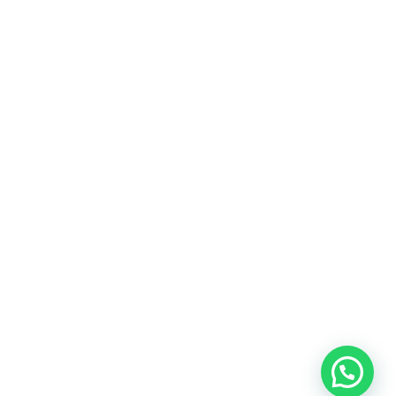
Fitur
Solusi
Resources
Hubungi
Building
F.A.Q
Bisnis
Kami
Management
Gedung
support@nimbus9.tech
Apartemen
Help
Tenant
Center
021 29619712
Management
Gedung
Perkantoran
Blog
0819 5808 0006
HRD
Gedung
Sitemap
Vinilon Building
Accounting
Mall
Jl. Raden Saleh No 13-17
Perumahan
© 2026 Nimbus9 - PT.
Kebijakan
Syarat &
Cyberindo Sinergi
Privasi
Ketentuan
System