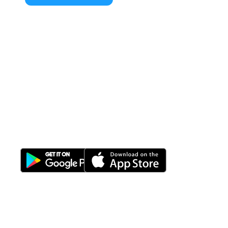
All-in-One
Properti Manajemen System
Download Nimbus9 melalui: