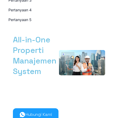
Pertanyaan 3
Pertanyaan 4
Pertanyaan 5
All-in-One
Properti
Manajemen
System
Kelola manajemen
properti dari hulu ke
hilir lebih mudah
bersama Nimbus9.
Hubungi Kami