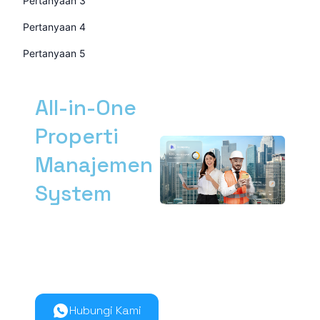
Pertanyaan 3
Pertanyaan 4
Pertanyaan 5
All-in-One
Properti
Manajemen
System
Kelola manajemen
properti dari hulu ke
hilir lebih mudah
bersama Nimbus9.
Hubungi Kami