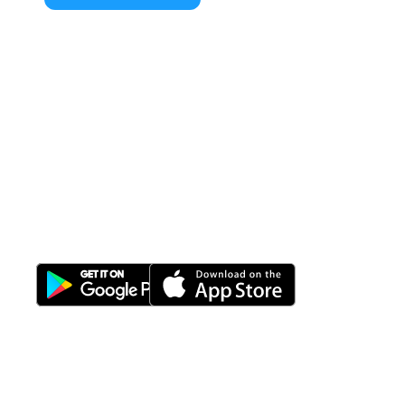
All-in-One
Properti Manajemen System
Download Nimbus9 melalui: