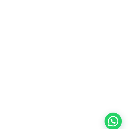
Fitur
Solusi
Resources
Hubungi
Building
F.A.Q
Bisnis
Kami
Management
Gedung
support@nimbus9.tech
Apartemen
Help
Tenant
Center
021 29619712
Management
Gedung
Perkantoran
Blog
0819 5808 0006
HRD
Gedung
Sitemap
Vinilon Building
Accounting
Mall
Jl. Raden Saleh No 13-17
Perumahan
© 2026 Nimbus9 - PT.
Kebijakan
Syarat &
Cyberindo Sinergi
Privasi
Ketentuan
System