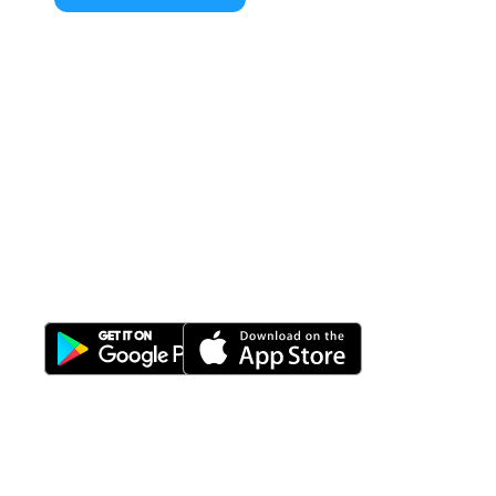
All-in-One
Properti Manajemen System
Download Nimbus9 melalui: