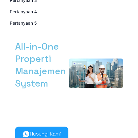
Pertanyaan 3
Pertanyaan 4
Pertanyaan 5
All-in-One
Properti
Manajemen
System
Kelola manajemen
properti dari hulu ke
hilir lebih mudah
bersama Nimbus9.
Hubungi Kami