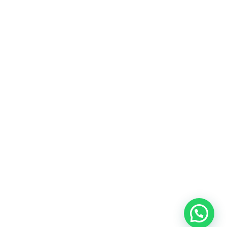
Fitur
Solusi
Resources
Hubungi
Building
F.A.Q
Bisnis
Kami
Management
Gedung
support@nimbus9.tech
Apartemen
Help
Tenant
Center
021 29619712
Management
Gedung
Perkantoran
Blog
0819 5808 0006
HRD
Gedung
Sitemap
Vinilon Building
Accounting
Mall
Jl. Raden Saleh No 13-17
Perumahan
© 2026 Nimbus9 - PT.
Kebijakan
Syarat &
Cyberindo Sinergi
Privasi
Ketentuan
System