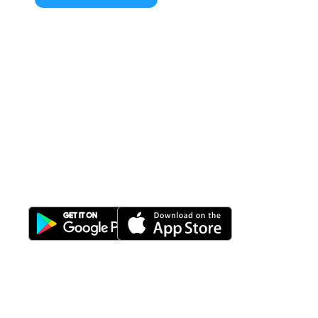
All-in-One
Properti Manajemen System
Download Nimbus9 melalui: