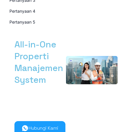
Pertanyaan 3
Pertanyaan 4
Pertanyaan 5
All-in-One
Properti
Manajemen
System
Kelola manajemen
properti dari hulu ke
hilir lebih mudah
bersama Nimbus9.
Hubungi Kami