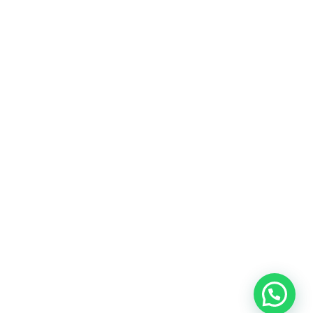
Fitur
Solusi
Resources
Hubungi
Building
F.A.Q
Bisnis
Kami
Management
Gedung
support@nimbus9.tech
Apartemen
Help
Tenant
Center
021 29619712
Management
Gedung
Perkantoran
Blog
0819 5808 0006
HRD
Gedung
Sitemap
Vinilon Building
Accounting
Mall
Jl. Raden Saleh No 13-17
Perumahan
© 2026 Nimbus9 - PT.
Kebijakan
Syarat &
Cyberindo Sinergi
Privasi
Ketentuan
System