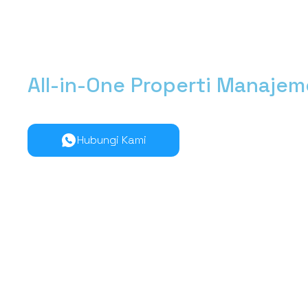
All-in-One Properti Manaje
Kelola manajemen properti dari hulu ke hilir lebih muda
Hubungi Kami