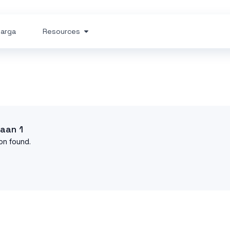
arga
Resources
aan 1
on found.