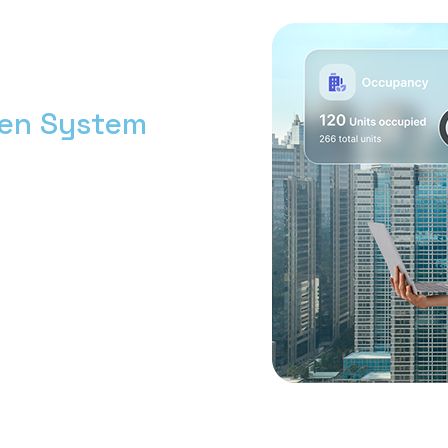
men System
h bersama Nimbus9.