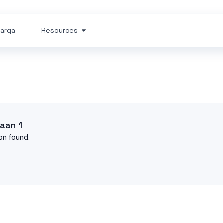
arga
Resources
aan 1
on found.