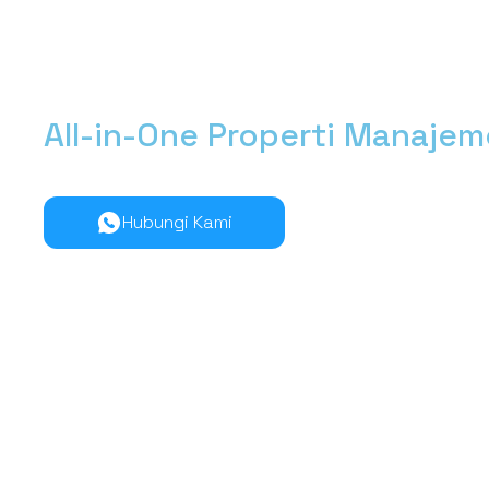
All-in-One Properti Manaje
Kelola manajemen properti dari hulu ke hilir lebih muda
Hubungi Kami