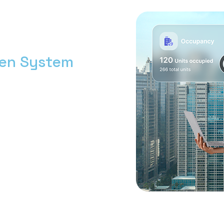
men System
h bersama Nimbus9.