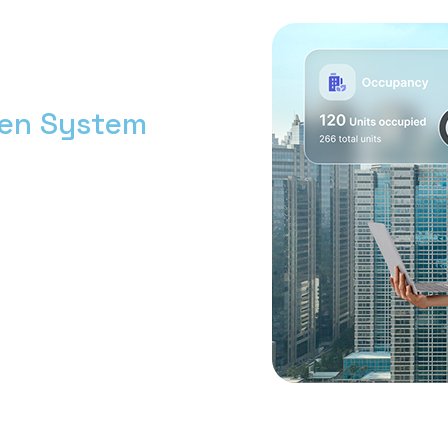
men System
h bersama Nimbus9.