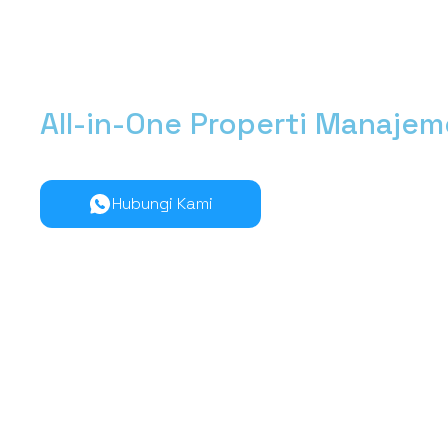
All-in-One Properti Manaje
Kelola manajemen properti dari hulu ke hilir lebih muda
Hubungi Kami