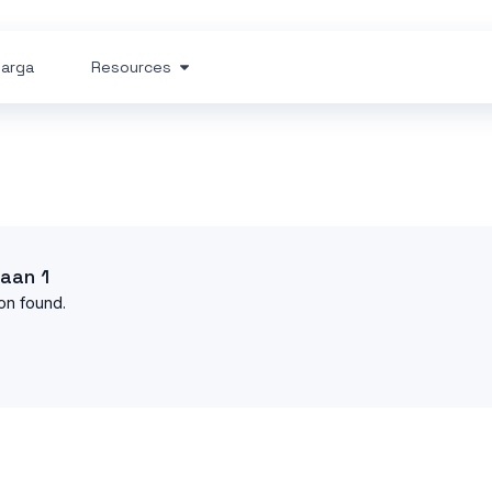
arga
Resources
aan 1
on found.