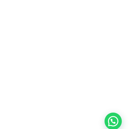
Fitur
Solusi
Resources
Hubungi
Building
F.A.Q
Bisnis
Kami
Management
Gedung
support@nimbus9.tech
Apartemen
Help
Tenant
Center
021 29619712
Management
Gedung
Perkantoran
Blog
0819 5808 0006
HRD
Gedung
Sitemap
Vinilon Building
Accounting
Mall
Jl. Raden Saleh No 13-17
Perumahan
© 2026 Nimbus9 - PT.
Kebijakan
Syarat &
Cyberindo Sinergi
Privasi
Ketentuan
System