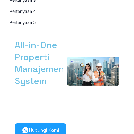
Pertanyaan 3
Pertanyaan 4
Pertanyaan 5
All-in-One
Properti
Manajemen
System
Kelola manajemen
properti dari hulu ke
hilir lebih mudah
bersama Nimbus9.
Hubungi Kami