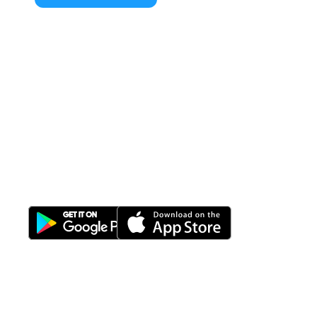
All-in-One
Properti Manajemen System
Download Nimbus9 melalui: