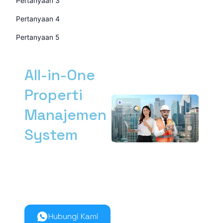
Pertanyaan 3
Pertanyaan 4
Pertanyaan 5
All-in-One
Properti
Manajemen
System
Kelola manajemen
properti dari hulu ke
hilir lebih mudah
bersama Nimbus9.
Hubungi Kami