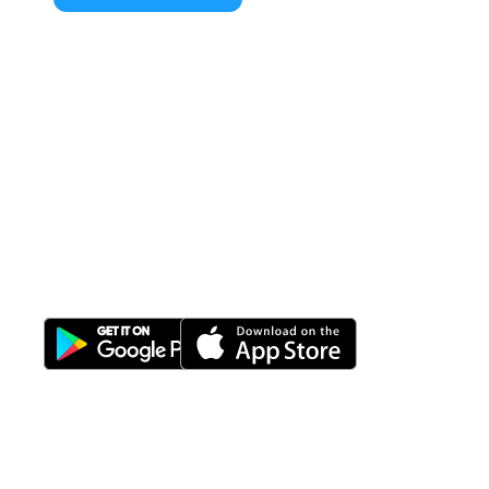
All-in-One
Properti Manajemen System
Download Nimbus9 melalui: