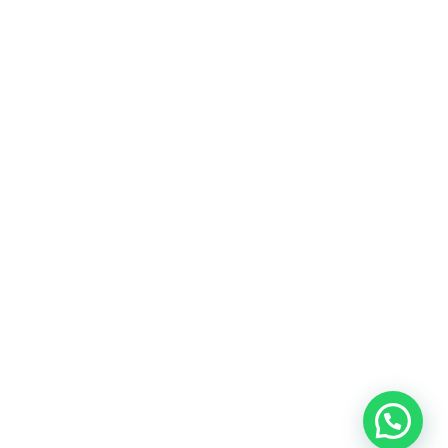
Fitur
Solusi
Resources
Hubungi
Building
F.A.Q
Bisnis
Kami
Management
Gedung
support@nimbus9.tech
Apartemen
Help
Tenant
Center
021 29619712
Management
Gedung
Perkantoran
Blog
0819 5808 0006
HRD
Gedung
Sitemap
Vinilon Building
Accounting
Mall
Jl. Raden Saleh No 13-17
Perumahan
© 2026 Nimbus9 - PT.
Kebijakan
Syarat &
Cyberindo Sinergi
Privasi
Ketentuan
System