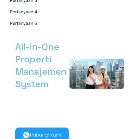
Pertanyaan 3
Pertanyaan 4
Pertanyaan 5
All-in-One
Properti
Manajemen
System
Kelola manajemen
properti dari hulu ke
hilir lebih mudah
bersama Nimbus9.
Hubungi Kami