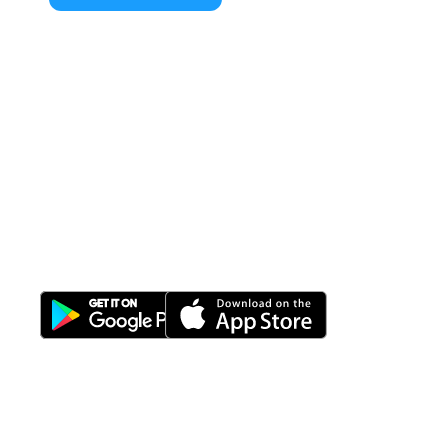
All-in-One
Properti Manajemen System
Download Nimbus9 melalui: