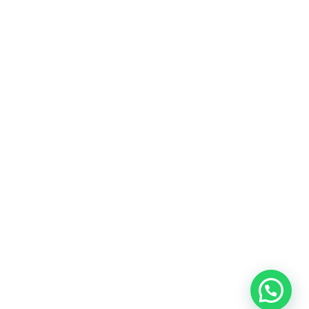
Fitur
Solusi
Resources
Hubungi
Building
F.A.Q
Bisnis
Kami
Management
Gedung
support@nimbus9.tech
Apartemen
Help
Tenant
Center
021 29619712
Management
Gedung
Perkantoran
Blog
0819 5808 0006
HRD
Gedung
Sitemap
Vinilon Building
Accounting
Mall
Jl. Raden Saleh No 13-17
Perumahan
© 2026 Nimbus9 - PT.
Kebijakan
Syarat &
Cyberindo Sinergi
Privasi
Ketentuan
System