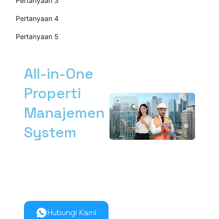
Pertanyaan 3
Pertanyaan 4
Pertanyaan 5
All-in-One
Properti
Manajemen
System
Kelola manajemen
properti dari hulu ke
hilir lebih mudah
bersama Nimbus9.
Hubungi Kami