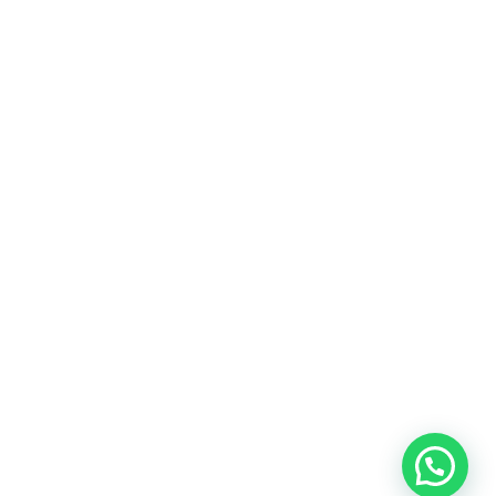
Fitur
Solusi
Resources
Hubungi
Building
F.A.Q
Bisnis
Kami
Management
Gedung
support@nimbus9.tech
Apartemen
Help
Tenant
Center
021 29619712
Management
Gedung
Perkantoran
Blog
0819 5808 0006
HRD
Gedung
Sitemap
Vinilon Building
Accounting
Mall
Jl. Raden Saleh No 13-17
Perumahan
© 2026 Nimbus9 - PT.
Kebijakan
Syarat &
Cyberindo Sinergi
Privasi
Ketentuan
System