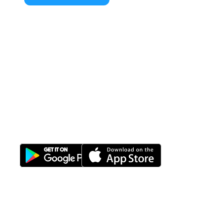
All-in-One
Properti Manajemen System
Download Nimbus9 melalui: