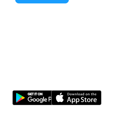
All-in-One
Properti Manajemen System
Download Nimbus9 melalui: