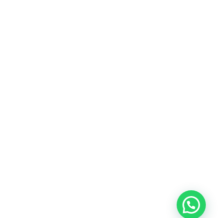
Fitur
Solusi
Resources
Hubungi
Building
F.A.Q
Bisnis
Kami
Management
Gedung
support@nimbus9.tech
Apartemen
Help
Tenant
Center
021 29619712
Management
Gedung
Perkantoran
Blog
0819 5808 0006
HRD
Gedung
Sitemap
Vinilon Building
Accounting
Mall
Jl. Raden Saleh No 13-17
Perumahan
© 2026 Nimbus9 - PT.
Kebijakan
Syarat &
Cyberindo Sinergi
Privasi
Ketentuan
System