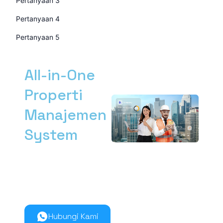
Pertanyaan 3
Pertanyaan 4
Pertanyaan 5
All-in-One
Properti
Manajemen
System
Kelola manajemen
properti dari hulu ke
hilir lebih mudah
bersama Nimbus9.
Hubungi Kami