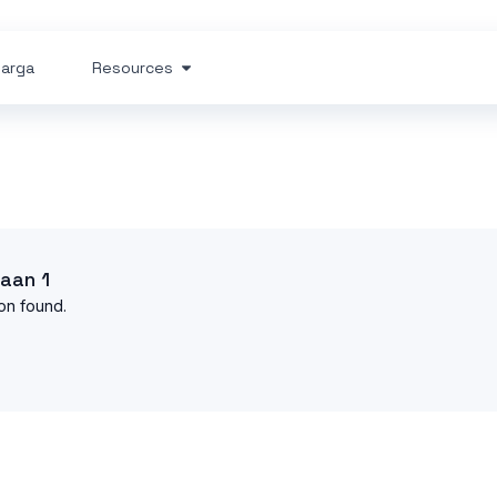
arga
Resources
aan 1
on found.