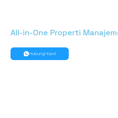
All-in-One Properti Manaje
Kelola manajemen properti dari hulu ke hilir lebih muda
Hubungi Kami