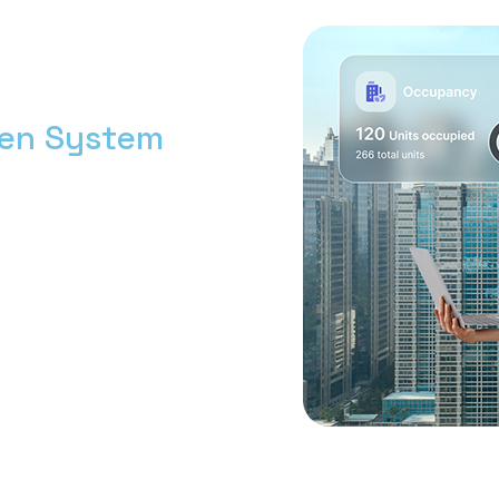
men System
h bersama Nimbus9.