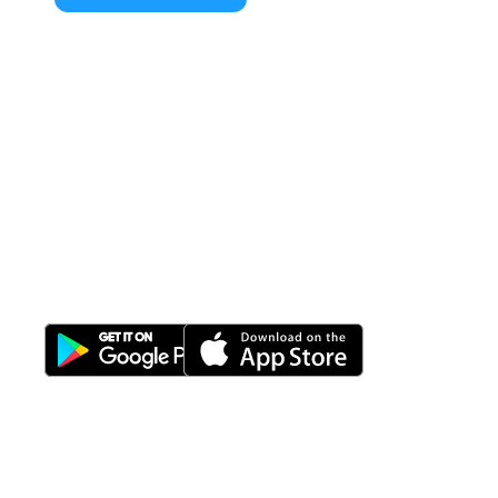
All-in-One
Properti Manajemen System
Download Nimbus9 melalui: