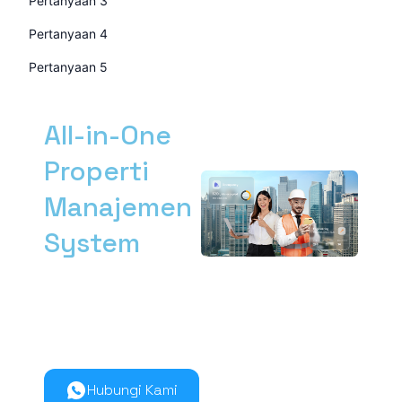
Pertanyaan 3
Pertanyaan 4
Pertanyaan 5
All-in-One
Properti
Manajemen
System
Kelola manajemen
properti dari hulu ke
hilir lebih mudah
bersama Nimbus9.
Hubungi Kami