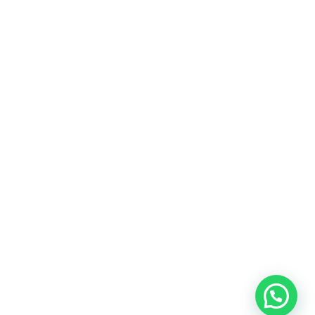
Fitur
Solusi
Resources
Hubungi
Building
F.A.Q
Bisnis
Kami
Management
Gedung
support@nimbus9.tech
Apartemen
Help
Tenant
Center
021 29619712
Management
Gedung
Perkantoran
Blog
0819 5808 0006
HRD
Gedung
Sitemap
Vinilon Building
Accounting
Mall
Jl. Raden Saleh No 13-17
Perumahan
© 2026 Nimbus9 - PT.
Kebijakan
Syarat &
Cyberindo Sinergi
Privasi
Ketentuan
System