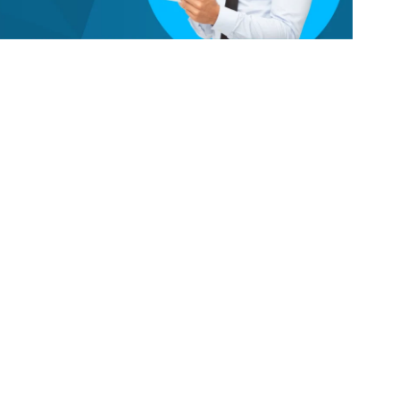
Solusi Bisnis
Resou
ding Management
Gedung Apartemen
F.A.Q
nt Management
Gedung Perkantoran
Help C
Gedung Mall
Blog
unting
Perumahan
Sitem