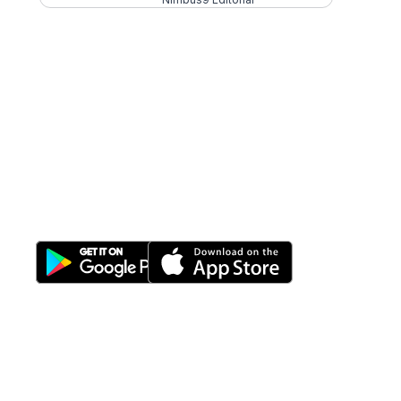
All-in-One
Properti Manajemen System
Download Nimbus9 melalui:
Fitur
Solusi
Resources
Hubungi