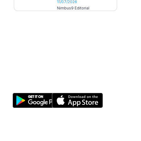
11/07/2026
Nimbus9 Editorial
All-in-One
Properti Manajemen System
Download Nimbus9 melalui: