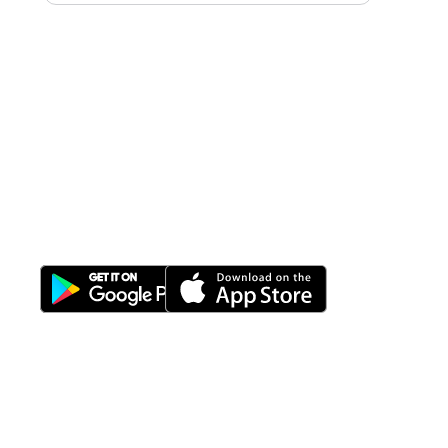
All-in-One
Properti Manajemen System
Download Nimbus9 melalui:
Fitur
Solusi
Resources
Hubungi
Building
F.A.Q
Bisnis
Kami