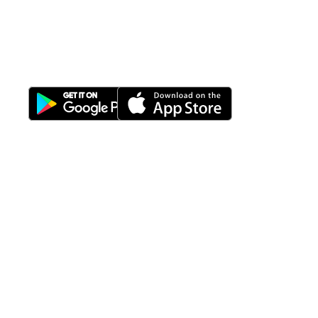
All-in-One
Properti Manajemen System
Download Nimbus9 melalui:
Fitur
Solusi
Resources
Hubungi
Building
F.A.Q
Bisnis
Kami
Management
Gedung
support@nimbus9.tech
Apartemen
Help
Tenant
Center
021 29619712
Management
Gedung
Perkantoran
Blog
0819 5808 0006
HRD