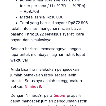
Konversi nilai token ke kWh: (nilai
token perdana / (1+ %PPJ + %PPn))
= Rp9.708
Materai senilai Rp10.000
Total yang harus dibayar : Rp872.908
Itulah informasi mengenai rincian biaya
pasang listrik 2022 sekaligus syarat, cara
bayar, dan simulasinya.
Setelah berhasil memasangnya, jangan
lupa untuk membayar tagihan listrik tepat
waktu ya!
Anda bisa lho melakukan pengecekan
jumlah pemakaian listrik secara lebih
praktis. Solusinya adalah menggunakan
aplikasi
Nimbus9
.
Dengan Nimbus9, para
tenant
properti
dapat mengecek jumlah penggunaan listrik