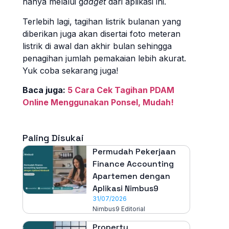
hanya melalui g
adget
dari aplikasi ini.
Terlebih lagi, tagihan listrik bulanan yang
diberikan juga akan disertai foto meteran
listrik di awal dan akhir bulan sehingga
penagihan jumlah pemakaian lebih akurat.
Yuk coba sekarang juga!
Baca juga:
5 Cara Cek Tagihan PDAM
Online Menggunakan Ponsel, Mudah!
Paling Disukai
Permudah Pekerjaan
Finance Accounting
Apartemen dengan
Aplikasi Nimbus9
31/07/2026
Nimbus9 Editorial
Property