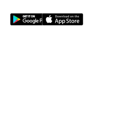
Download Nimbus9 melalui:
Fitur
Solusi
Resources
Hubungi
Building
F.A.Q
Bisnis
Kami
Management
Gedung
support@nimbus9.tech
Apartemen
Help
Tenant
Center
021 29619712
Management
Gedung
Perkantoran
Blog
0819 5808 0006
HRD
Gedung
Sitemap
Vinilon Building
Accounting
Mall
Jl. Raden Saleh No 13-17
Perumahan