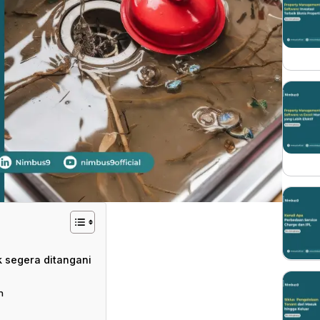
k segera ditangani
n