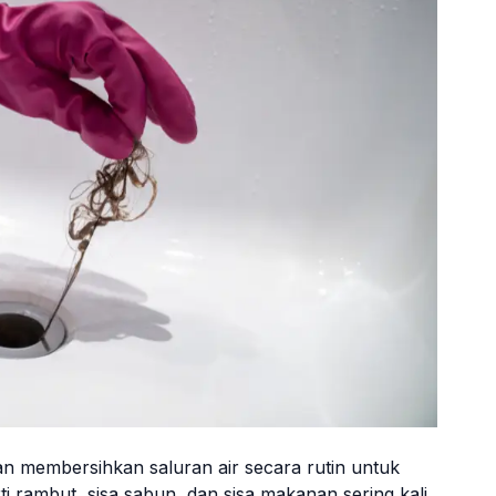
n membersihkan saluran air secara rutin untuk
rambut, sisa sabun, dan sisa makanan sering kali