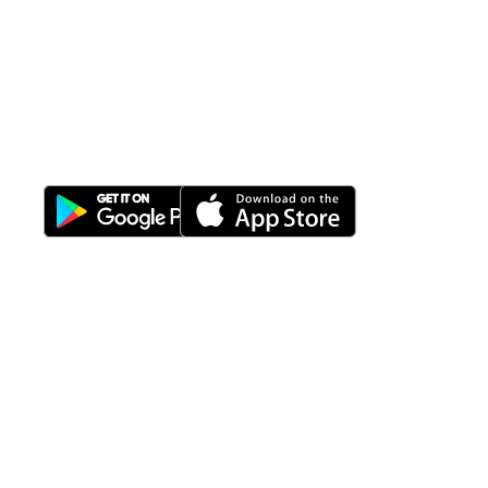
All-in-One
Properti Manajemen System
Download Nimbus9 melalui:
Fitur
Solusi
Resources
Hubungi
Building
F.A.Q
Bisnis
Kami
Management
Gedung
support@nimbus9.tech
Apartemen
Help
Tenant
Center
021 29619712
Management
Gedung