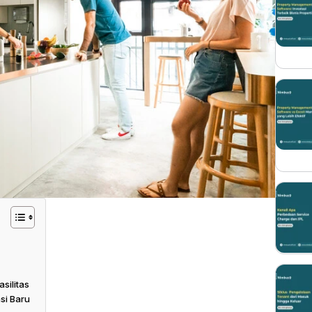
silitas
si Baru