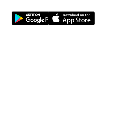
Download Nimbus9 melalui:
Fitur
Solusi
Resources
Hubungi
Building
F.A.Q
Bisnis
Kami
Management
Gedung
support@nimbus9.tech
Apartemen
Help
Tenant
Center
021 29619712
Management
Gedung
Perkantoran
Blog
0819 5808 0006
HRD
Gedung
Sitemap
Vinilon Building
Accounting
Mall
Jl. Raden Saleh No 13-17
Perumahan