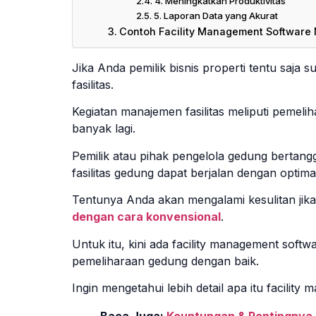
4. Meningkatkan Produktivitas
5. Laporan Data yang Akurat
Contoh Facility Management Software
Jika Anda pemilik bisnis properti tentu saja s
fasilitas.
Kegiatan manajemen fasilitas meliputi pemeli
banyak lagi.
Pemilik atau pihak pengelola gedung bertan
fasilitas gedung dapat berjalan dengan optima
Tentunya Anda akan mengalami kesulitan jik
dengan cara konvensional
.
Untuk itu, kini ada facility management so
pemeliharaan gedung dengan baik.
Ingin mengetahui lebih detail apa itu facility
Baca Juga:
Keuntungan & Pentingnya 