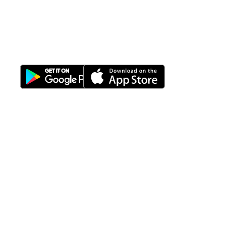
All-in-One
Properti Manajemen System
Download Nimbus9 melalui:
Fitur
Solusi
Resources
Hubungi
Building
F.A.Q
Bisnis
Kami
Management
Gedung
support@nimbus9.tech
Apartemen
Help
Tenant
Center
021 29619712
Management
Gedung
Perkantoran
Blog
0819 5808 0006
HRD