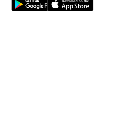
Fitur
Solusi
Resources
Hubungi
Building
F.A.Q
Bisnis
Kami
Management
Gedung
support@nimbus9.tech
Apartemen
Help
Tenant
Center
021 29619712
Management
Gedung
Perkantoran
Blog
0819 5808 0006
HRD
Gedung
Sitemap
Vinilon Building
Accounting
Mall
Jl. Raden Saleh No 13-17
Perumahan