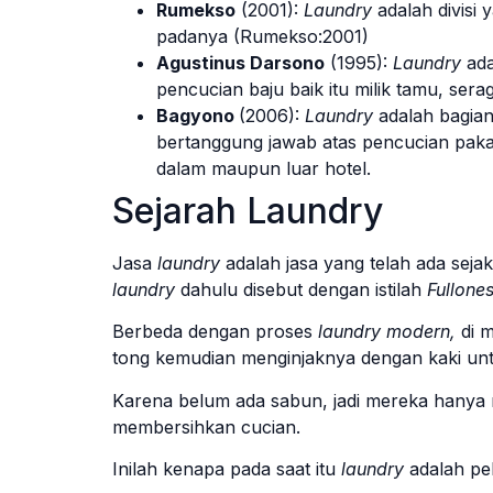
Rumekso
(2001):
Laundry
adalah divisi
padanya (Rumekso:2001)
Agustinus Darsono
(1995):
Laundry
ad
pencucian baju baik itu milik tamu, ser
Bagyono
(2006):
Laundry
adalah bagian
bertanggung jawab atas pencucian paka
dalam maupun luar hotel.
Sejarah Laundry
Jasa
laundry
adalah jasa yang telah ada se
laundry
dahulu disebut dengan istilah
Fullone
Berbeda dengan proses
laundry modern,
di m
tong kemudian menginjaknya dengan kaki untu
Karena belum ada sabun, jadi mereka hanya 
membersihkan cucian.
Inilah kenapa pada saat itu
laundry
adalah pe