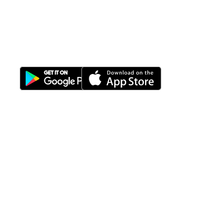
All-in-One
Properti Manajemen System
Download Nimbus9 melalui:
Fitur
Solusi
Resources
Hubungi
Building
F.A.Q
Bisnis
Kami
Management
Gedung
support@nimbus9.tech
Apartemen
Help
Tenant
Center
021 29619712
Management
Gedung
Perkantoran
Blog
0819 5808 0006
HRD