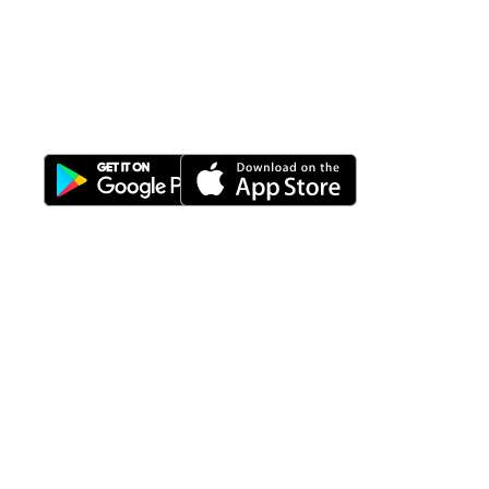
All-in-One
Properti Manajemen System
Download Nimbus9 melalui:
Fitur
Solusi
Resources
Hubungi
Building
F.A.Q
Bisnis
Kami
Management
Gedung
support@nimbus9.tech
Apartemen
Help
Tenant
Center
021 29619712
Management
Gedung
Perkantoran
Blog
0819 5808 0006