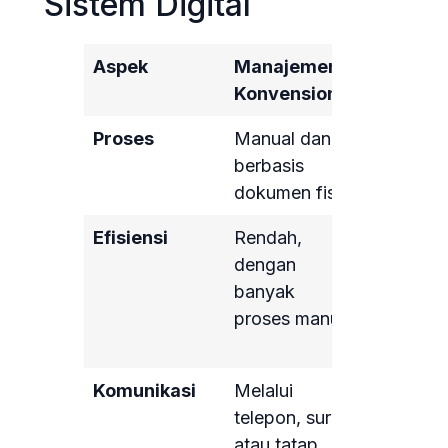
Sistem Digital
Aspek
Manajemen
Sistem
Konvensional
Nimbus
Proses
Manual dan
Otomatis
berbasis
digital
dokumen fisik
Efisiensi
Rendah,
Tinggi,
dengan
dengan
banyak
automasi
proses manual
pengelol
terpusat
Komunikasi
Melalui
Digital
telepon, surat,
melalui p
atau tatap
dan notif