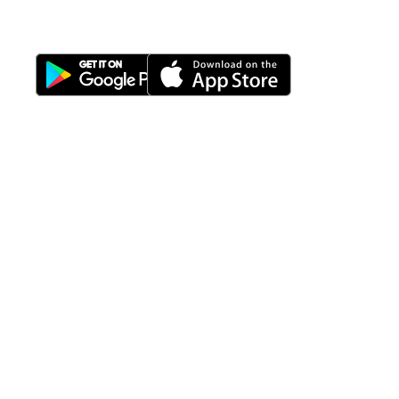
Download Nimbus9 melalui:
Fitur
Solusi
Resources
Hubungi
Building
F.A.Q
Bisnis
Kami
Management
Gedung
support@nimbus9.tech
Apartemen
Help
Tenant
Center
021 29619712
Management
Gedung
Perkantoran
Blog
0819 5808 0006
HRD
Gedung
Sitemap
Vinilon Building
Accounting
Mall
Jl. Raden Saleh No 13-17