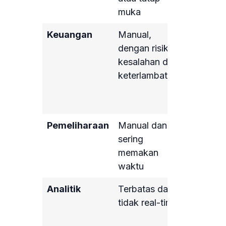
muka
otomatis
Keuangan
Manual,
Otomatis
dengan risiko
dengan o
kesalahan dan
pembaya
keterlambatan
digital d
pelapora
real-time
Pemeliharaan
Manual dan
Otomatis
sering
melalui
memakan
aplikasi
waktu
Analitik
Terbatas dan
Canggih
tidak real-time
dengan d
real-time