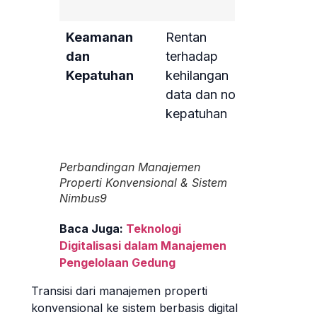
alat anali
Keamanan
Rentan
Aman da
dan
terhadap
sesuai
Kepatuhan
kehilangan
regulasi
data dan non-
dengan
kepatuhan
penyimp
data ter
Perbandingan Manajemen
Properti Konvensional & Sistem
Nimbus9
Baca Juga:
Teknologi
Digitalisasi dalam Manajemen
Pengelolaan Gedung
Transisi dari manajemen properti
konvensional ke sistem berbasis digital