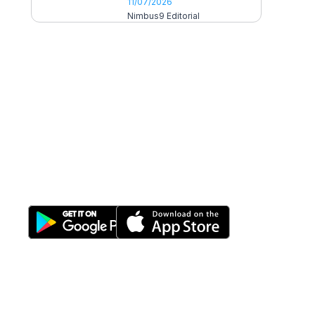
11/07/2026
Nimbus9 Editorial
All-in-One
Properti Manajemen System
Download Nimbus9 melalui: