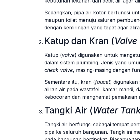
kebutuhan tekanan dan debit air agar al
Sedangkan, pipa air kotor berfungsi un
maupun toilet menuju saluran pembuanga
dengan kemiringan yang tepat agar alira
Katup dan Kran (
Valve
Katup (
valve
) digunakan untuk mengatur
dalam sistem plumbing. Jenis yang umu
check valve
, masing-masing dengan fungs
Sementara itu, kran (
faucet
) digunakan
aliran air pada wastafel, kamar mandi, 
kebocoran dan menghemat pemakaian a
Tangki Air (
Water Tan
Tangki air berfungsi sebagai tempat pen
pipa ke seluruh bangunan. Tangki ini m
pada bangunan bertingkat. Biasanya tang