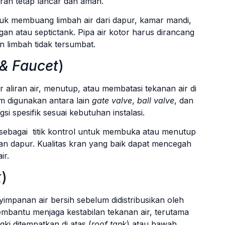
iran tetap lancar dan aman.
tuk membuang limbah air dari dapur, kamar mandi,
n atau septictank. Pipa air kotor harus dirancang
n limbah tidak tersumbat.
 & Faucet
)
 aliran air, menutup, atau membatasi tekanan air di
m digunakan antara lain
gate valve
,
ball valve
, dan
i spesifik sesuai kebutuhan instalasi.
 sebagai titik kontrol untuk membuka atau menutup
dan dapur. Kualitas kran yang baik dapat mencegah
ir.
k
)
yimpanan air bersih sebelum didistribusikan oleh
embantu menjaga kestabilan tekanan air, terutama
ki ditempatkan di atas (
roof tank
) atau bawah