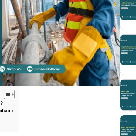
a?
sahaan