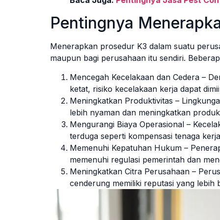
Baca Juga:
Pentingnya Jasa Pest Con
Pentingnya Menerapka
Menerapkan prosedur K3 dalam suatu perusah
maupun bagi perusahaan itu sendiri. Beberap
Mencegah Kecelakaan dan Cedera – De
ketat, risiko kecelakaan kerja dapat dimiim
Meningkatkan Produktivitas – Lingkung
lebih nyaman dan meningkatkan produkti
Mengurangi Biaya Operasional – Kecela
terduga seperti kompensasi tenaga kerja
Memenuhi Kepatuhan Hukum – Penerap
memenuhi regulasi pemerintah dan meng
Meningkatkan Citra Perusahaan – Perus
cenderung memiliki reputasi yang lebih 