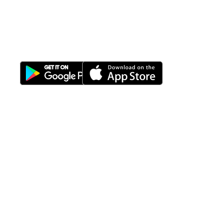
All-in-One
Properti Manajemen System
Download Nimbus9 melalui:
Fitur
Solusi
Resources
Hubungi
Building
F.A.Q
Bisnis
Kami
Management
Gedung
support@nimbus9.tech
Apartemen
Help
Tenant
Center
021 29619712
Management
Gedung
Perkantoran
Blog
0819 5808 0006
HRD