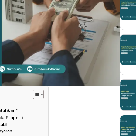
utuhkan?
la Properti
abil
ayaran