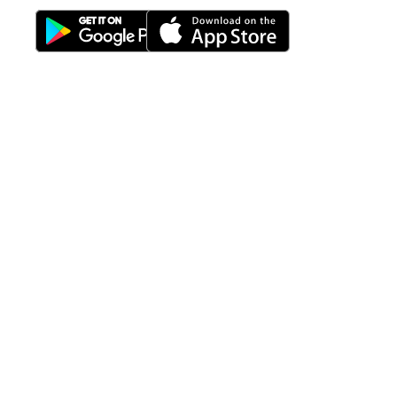
Download Nimbus9 melalui:
Fitur
Solusi
Resources
Hubungi
Building
F.A.Q
Bisnis
Kami
Management
Gedung
support@nimbus9.tech
Apartemen
Help
Tenant
Center
021 29619712
Management
Gedung
Perkantoran
Blog
0819 5808 0006
HRD
Gedung
Sitemap
Vinilon Building
Accounting
Mall
Jl. Raden Saleh No 13-17
Perumahan