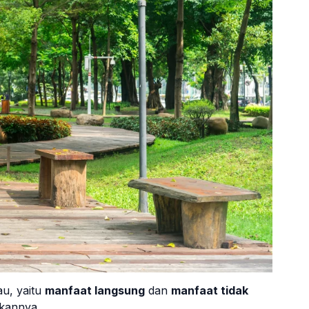
au, yaitu
manfaat langsung
dan
manfaat tidak
nkannya.