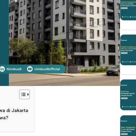
a di Jakarta
awa?