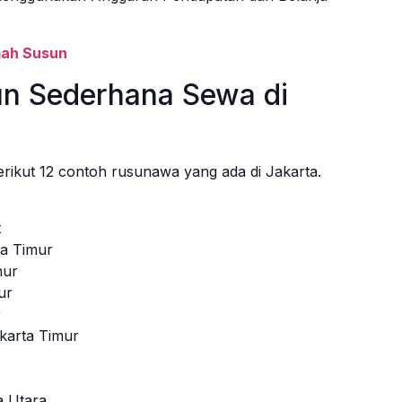
mah Susun
n Sederhana Sewa di
rikut 12 contoh rusunawa yang ada di Jakarta.
t
ta Timur
mur
ur
r
karta Timur
a Utara