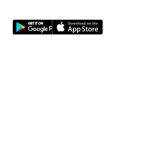
Download Nimbus9 melalui:
Fitur
Solusi
Resources
Hubungi
Building
F.A.Q
Bisnis
Kami
Management
Gedung
support@nimbus9.tech
Apartemen
Help
Tenant
Center
021 29619712
Management
Gedung
Perkantoran
Blog
0819 5808 0006
HRD
Gedung
Sitemap
Vinilon Building
Accounting
Mall
Jl. Raden Saleh No 13-17