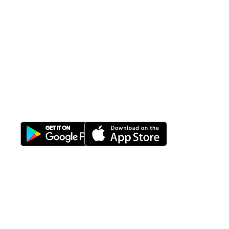
All-in-One
Properti Manajemen System
Download Nimbus9 melalui:
Fitur
Solusi
Resources
Hubungi
Building
F.A.Q
Bisnis
Kami
Management
Gedung
support@nimbus9.tech